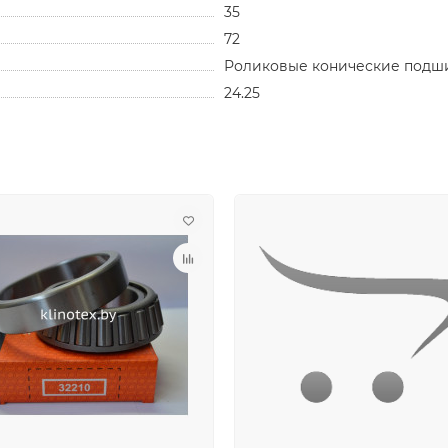
35
72
Роликовые конические подш
24.25