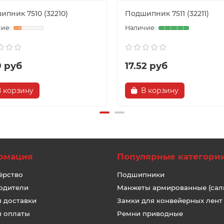
пник 7510 (32210)
Подшипник 7511 (32211)
9 руб
17.52 руб
В корзину
В корзину
рмация
Популярные категори
ёрство
Подшипники
одители
Манжеты армированные (сал
я доставки
Замки для конвейерных лент
я оплаты
Ремни приводные