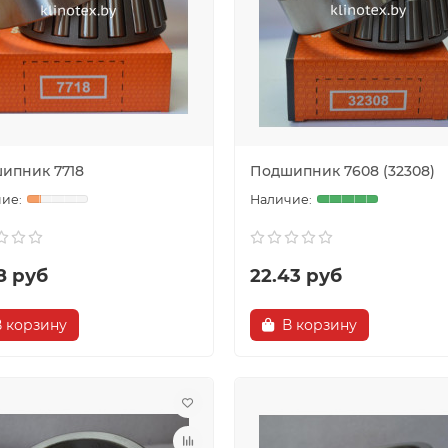
ти
15.05.2026
307
Новости
26.03.2026
3
тали поставлять ленты
Ленты фетровые
новые для
цельнотканые
ораздатчиков
В феврале текущего года ОО
инотекс» привез из Китая ле
ни 2025 года ООО «Клинотек
ищевые цельнотканые фетр
ал поставлять сельскохозяйст
ма..
ым предприятиям РБ ленты
ипник 7718
Подшипник 7608 (32308)
8 руб
22.43 руб
В корзину
В корзину