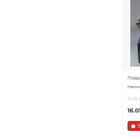
Подш
16.0