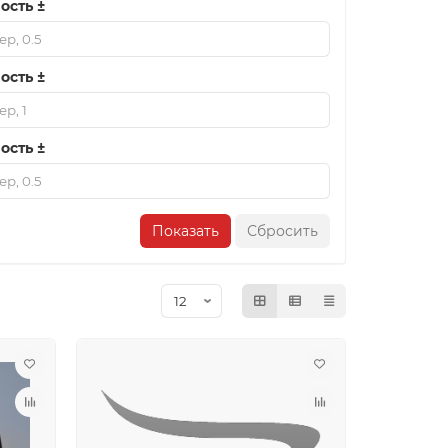
ость ±
ость ±
ость ±
Показать
Сбросить