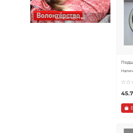
Волонтерство
Подши
45.