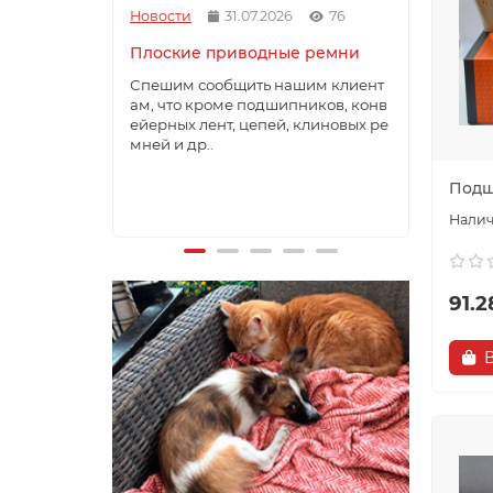
Новости
31.07.2026
76
Новос
Плоские приводные ремни
Мы с
рези
Спешим сообщить нашим клиент
корм
ам, что кроме подшипников, конв
ейерных лент, цепей, клиновых ре
С осе
мней и др..
с» ст
венн
Подш
для ..
91.2