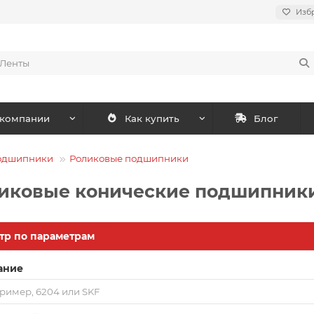
Изб
 компании
Как купить
Блог
одшипники
Роликовые подшипники
иковые конические подшипник
тр по параметрам
ание