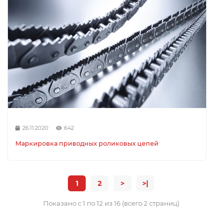
26.11.2020
642
Маркировка приводных роликовых цепей
1
2
>
>|
Показано с 1 по 12 из 16 (всего 2 страниц)