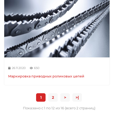
26.11.2020
650
Маркировка приводных роликовых цепей
1
2
>
>|
Показано с 1 по 12 из 16 (всего 2 страниц)