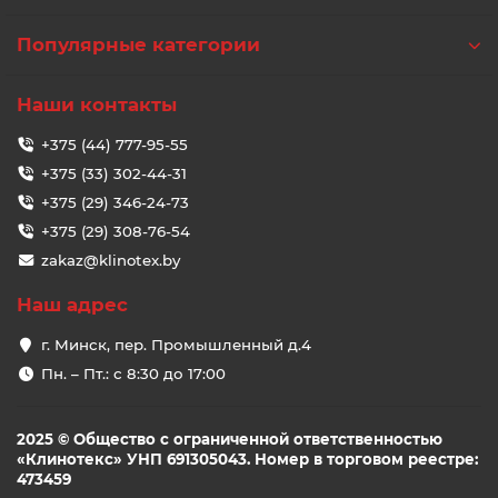
радиальные, так и осевые нагрузки в обоих
направлениях. В отличие от обычных радиальных
Популярные категории
подшипников, они устойчивы к осевому смещению
вала при вращении. Благодаря конструкции с двумя
рядами шариков, эти подшипники обеспечивают
Наши контакты
повышенную жёсткость и точность центровки, что
особенно важно в механизмах с высокими
+375 (44) 777-95-55
требованиями к стабильности вращения.
+375 (33) 302-44-31
+375 (29) 346-24-73
В каких случаях стоит выбирать
+375 (29) 308-76-54
именно двухрядный радиально-
zakaz@klinotex.by
упорный подшипник?
Наш адрес
Такой подшипник стоит выбирать, если требуется
г. Минск, пер. Промышленный д.4
одновременное восприятие высоких радиальных и
осевых нагрузок при ограниченном монтажном
Пн. – Пт.: с 8:30 до 17:00
пространстве. Он подходит для электродвигателей,
насосов, редукторов и других узлов, где важны
компактность и надёжность. Это также хорошее
2025 © Общество с ограниченной ответственностью
решение при необходимости исключить применение
«Клинотекс» УНП 691305043. Номер в торговом реестре:
двух одиночных подшипников, упрощая конструкцию
473459