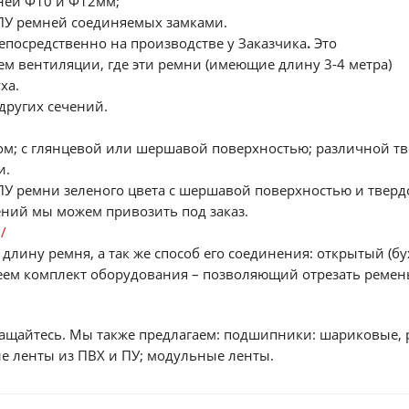
ней Ф10 и Ф12мм;
У ремней соединяемых замками.
епосредственно на производстве у Заказчика
.
Это
ем вентиляции, где эти ремни (имеющие длину 3-4 метра)
ха.
ругих сечений.
ом; с глянцевой или шершавой поверхностью; различной твё
и.
У ремни зеленого цвета с шершавой поверхностью и твердост
ений мы можем привозить под заказ.
/
 длину ремня, а так же способ его соединения: открытый (б
еем комплект оборудования – позволяющий отрезать ремень
ращайтесь. Мы также предлагаем: подшипники: шариковые,
 ленты из ПВХ и ПУ; модульные ленты.