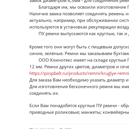
замок диаметром 6,3мм - для соединения рем
Благодаря им, мы освоили изготовление П
Наличие замка позволяет соединять ремень н
актуально, например, при обслуживании сист
используются в установках рекуперации возду
ПУ ремни выпускаются как круглые, так и д
Кроме того они могут быть с пищевым допуск
синие, зелёные. Ремни мы заказываем бухтам
ООО Клинотекс имеет на складе
круглые П
12 мм. Ремни других цветов, диаметров и сеч
https://pospbelt.ru/products/remni/kruglye-remni
Для заказа Вам необходимо указать диаметр и
Для изготовления бесконечного ремня мы им
соединять их.
Если Вам понадобятся круглые ПУ ремни - об
приводные роликовые; манжеты; конвейерные