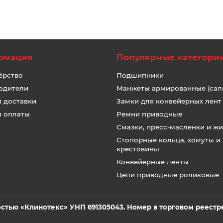
рмация
Популярные категори
ёрство
Подшипники
одители
Манжеты армированные (сал
я доставки
Замки для конвейерных лент
я оплаты
Ремни приводные
Смазки, пресс-масленки и ж
Стопорные кольца, хомуты и
крестовины
Конвейерные ленты
Цепи приводные роликовые
стью «Клинотекс» УНП 691305043. Номер в торговом реестре