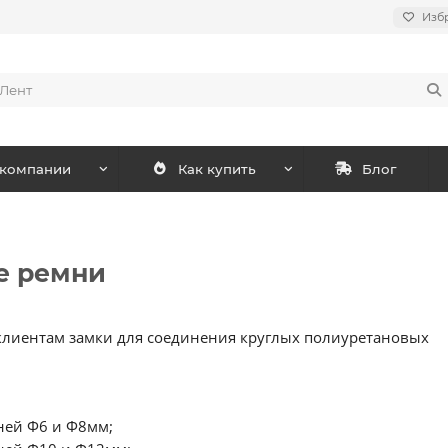
Изб
 компании
Как купить
Блог
е ремни
ь клиентам замки для соединения круглых полиуретановых
ней Ф6 и Ф8мм;