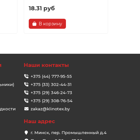
18.31 руб
1.92 р
В корзину
В ко
и
Наши контакты
+375 (44) 777-95-55
ьники)
+375 (33) 302-44-31
+375 (29) 346-24-73
+375 (29) 308-76-54
идкости
zakaz@klinotex.by
Наш адрес
г. Минск, пер. Промышленный д.4