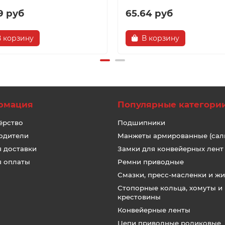
9 руб
65.64 руб
В корзину
В корзину
рмация
Популярные категори
ёрство
Подшипники
одители
Манжеты армированные (сал
я доставки
Замки для конвейерных лент
я оплаты
Ремни приводные
Смазки, пресс-масленки и ж
Стопорные кольца, хомуты и
крестовины
Конвейерные ленты
Цепи приводные роликовые