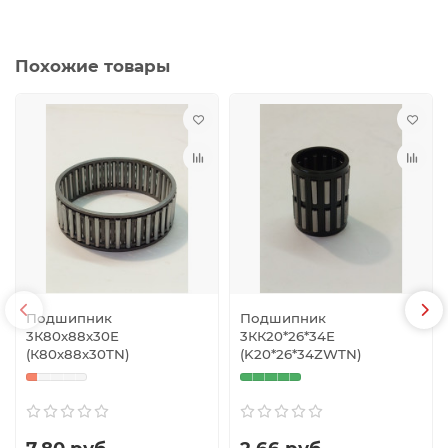
Похожие товары
Подшипник
Подшипник
3К80х88х30Е
3КК20*26*34Е
(К80х88х30TN)
(K20*26*34ZWTN)