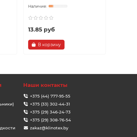
13.85 руб
22.18 
В корзину
В ко
и
Наши контакты
+375 (44) 777-95-55
ьники)
+375 (33) 302-44-31
+375 (29) 346-24-73
+375 (29) 308-76-54
идкости
zakaz@klinotex.by