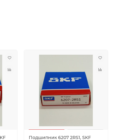
SKF
Подшипник 6207 2RS1, SKF
Подшипн