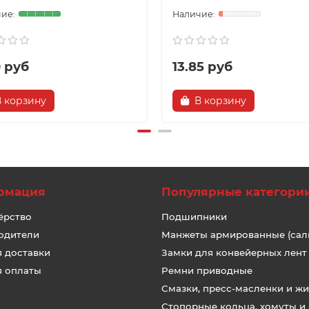
0 руб
13.85 руб
В корзину
В корзину
рмация
Популярные категори
ёрство
Подшипники
одители
Манжеты армированные (сал
я доставки
Замки для конвейерных лент
я оплаты
Ремни приводные
Смазки, пресс-масленки и ж
Стопорные кольца, хомуты и