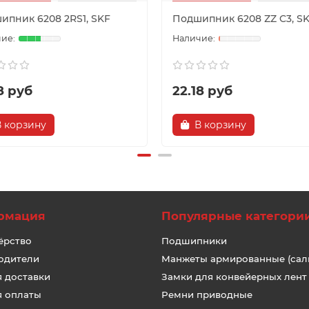
ипник 6208 2RS1, SKF
Подшипник 6208 ZZ C3, S
8 руб
22.18 руб
В корзину
В корзину
рмация
Популярные категори
ёрство
Подшипники
одители
Манжеты армированные (сал
я доставки
Замки для конвейерных лент
я оплаты
Ремни приводные