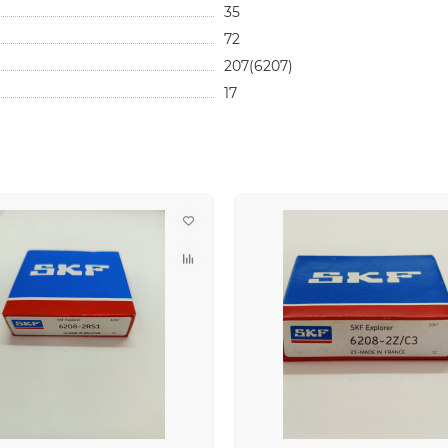
35
72
207(6207)
17