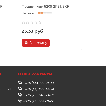
KF
Подшипник 6209 2RS1, SKF
Подшипн
25.33 руб
25.33 
В корзину
В ко
и
Наши контакты
+375 (44) 777-95-55
ьники)
+375 (33) 302-44-31
+375 (29) 346-24-73
+375 (29) 308-76-54