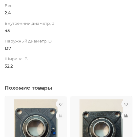
Вес
2.4
Внутренний диаметр, d
45
Наружный диаметр, D
137
Ширина, B
52.2
Похожие товары