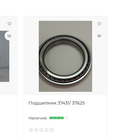
Подшипник 37431/ 37625
Подшипн
(UH209/3