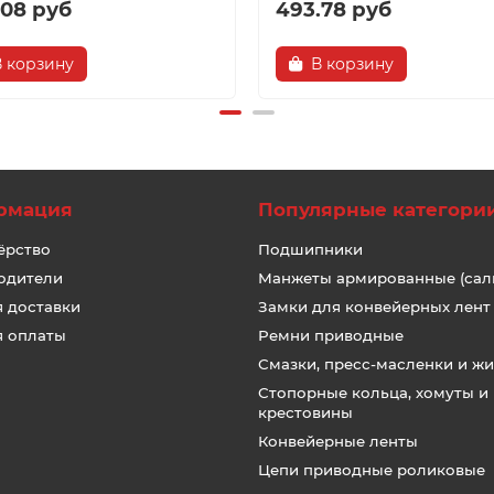
.08 руб
493.78 руб
В корзину
В корзину
рмация
Популярные категори
ёрство
Подшипники
одители
Манжеты армированные (сал
я доставки
Замки для конвейерных лент
я оплаты
Ремни приводные
Смазки, пресс-масленки и ж
Стопорные кольца, хомуты и
крестовины
Конвейерные ленты
Цепи приводные роликовые