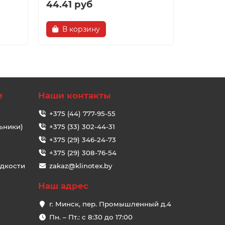
44.41 руб
19.40 
В корзину
В ко
и
Наши контакты
+375 (44) 777-95-55
ьники)
+375 (33) 302-44-31
+375 (29) 346-24-73
+375 (29) 308-76-54
идкости
zakaz@klinotex.by
Наш адрес
г. Минск, пер. Промышленный д.4
Пн. – Пт.: с 8:30 до 17:00