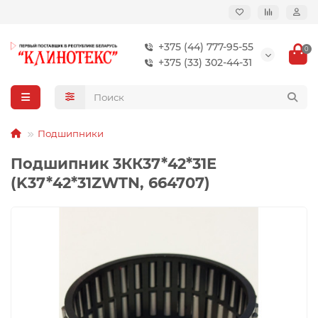
+375 (44) 777-95-55
0
+375 (33) 302-44-31
Подшипники
Подшипник 3КК37*42*31Е
(K37*42*31ZWTN, 664707)