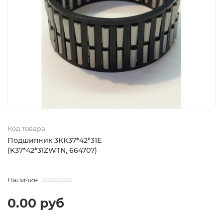
Код товара
Подшипник 3КК37*42*31Е
(K37*42*31ZWTN, 664707)
0.00 руб