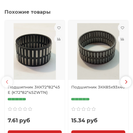
Похожие товары
Подшипник 3КК72*82*45
Подшипник 3КК85х93х40
Е (K72*82*45ZWTN)
7.61 руб
15.34 руб