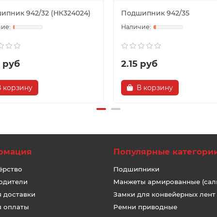
ипник 942/32 (НК324024)
Подшипник 942/35
2 руб
2.15 руб
В корзину
В корзину
рмация
Популярные категори
ёрство
Подшипники
одители
Манжеты армированные (сал
я доставки
Замки для конвейерных лент
я оплаты
Ремни приводные