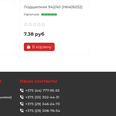
Подшипник 942/40 (HK405032)
Подшипни
7.38 руб
3.95 р
В корзину
В ко
и
Наши контакты
+375 (44) 777-95-55
ьники)
+375 (33) 302-44-31
+375 (29) 346-24-73
+375 (29) 308-76-54