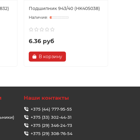
832)
Подшипник 943/40 (HK405038)
Подшипн
6.36 руб
10.21 р
В корзину
В ко
и
Наши контакты
+375 (44) 777-95-55
ьники)
+375 (33) 302-44-31
+375 (29) 346-24-73
+375 (29) 308-76-54