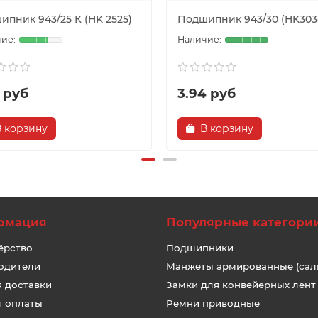
ипник 943/25 К (HK 2525)
Подшипник 943/30 (HK303
 руб
3.94 руб
В корзину
В корзину
рмация
Популярные категори
ёрство
Подшипники
одители
Манжеты армированные (сал
я доставки
Замки для конвейерных лент
я оплаты
Ремни приводные