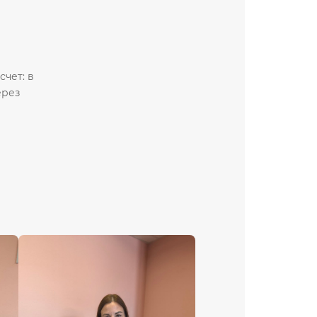
чет: в
ерез
П