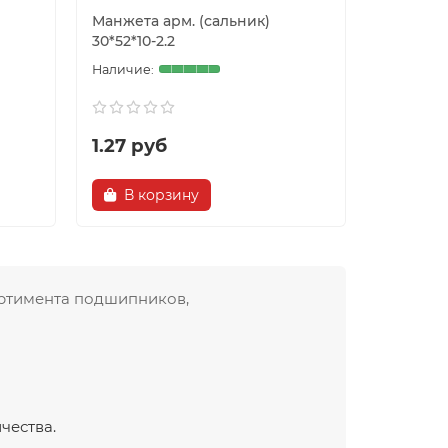
Манжета арм. (сальник)
Подшипн
30*52*10-2.2
1.27 руб
9.60 р
В корзину
В ко
ортимента подшипников,
чества.