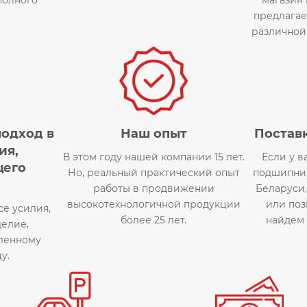
предлагае
различной
одход в
Наш опыт
Поставк
ия,
В этом году нашей компании 15 лет.
Если у в
щего
Но, реальный практический опыт
подшипник
работы в продвижении
Беларуси,
высокотехнологичной продукции
или по
е усилия,
более 25 лет.
найдем
делие,
ленному
у.