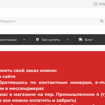
Изб
 компании
Как купить
Блог