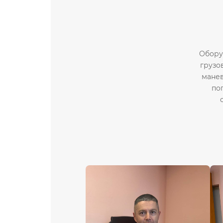
Обору
грузо
мане
по