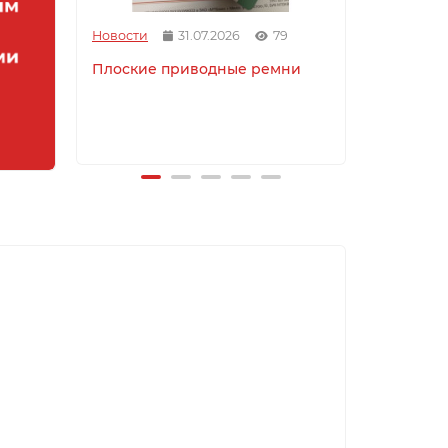
Новости
31.07.2026
79
Новости
Плоские приводные ремни
Мы стал
резинов
кормора