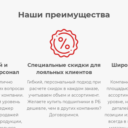
Наши преимущества
й и
Специальные скидки для
Широ
рсонал
лояльных клиентов
тлично
Гибкий, персональный подход при
Компани
их вопросах
расчете скидок в каждом заказе,
площадью
т компании.
учитываем объем и ассортимент.
ассортим
 уровень
Желаете купить подшипники в РБ
уровне, 
неджер
дешевле, чем в других компаниях?
деталей
продажей
Договоримся.
позиции и
родукции,
всегда в
полного
магазин