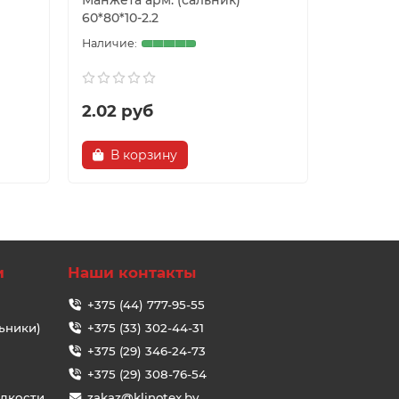
Манжета арм. (сальник)
Манжета 
60*80*10-2.2
60*80*7-2
2.02 руб
2.50 р
В корзину
В ко
и
Наши контакты
+375 (44) 777-95-55
ьники)
+375 (33) 302-44-31
+375 (29) 346-24-73
+375 (29) 308-76-54
идкости
zakaz@klinotex.by