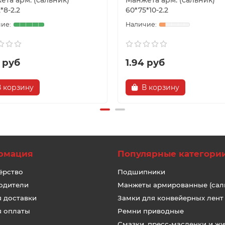
ета арм. (сальник)
Манжета арм. (сальник)
*8-2.2
60*75*10-2.2
 руб
1.94 руб
В корзину
В корзину
рмация
Популярные категори
ёрство
Подшипники
одители
Манжеты армированные (сал
я доставки
Замки для конвейерных лент
я оплаты
Ремни приводные
Смазки, пресс-масленки и ж