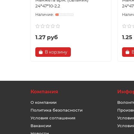
Манжета арм. (сальник)
Манж
24*47*10-2.2
24*47
1.27 руб
1.25
В корзину
Компания
Инфо
О компании
Волонт
Политика безопасности
Произв
Условия соглашения
Услови
Вакансии
Услови
Новости