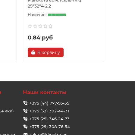
Манжета арм. (сальник)
Манжета 
25*32*4-2.2
25*32*7-2
0.84 руб
0.86 р
В корзину
В ко
и
Наши контакты
+375 (44) 777-95-55
ьники)
+375 (33) 302-44-31
+375 (29) 346-24-73
+375 (29) 308-76-54
идкости
zakaz@klinotex.by