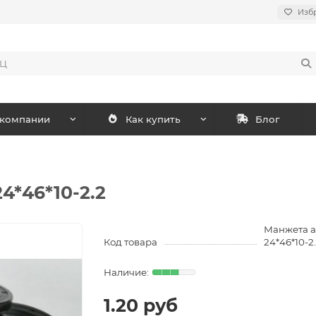
Изб
 компании
Как купить
Блог
4*46*10-2.2
Манжета а
Код товара
24*46*10-2
1.20 руб