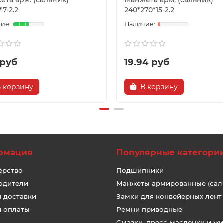
ета арм. (сальник)
Манжета арм. (сальник)
*7-2.2
240*270*15-2.2
 руб
19.94 руб
В корзину
В корзину
рмация
Популярные категори
ёрство
Подшипники
одители
Манжеты армированные (сал
я доставки
Замки для конвейерных лент
я оплаты
Ремни приводные
Смазки, пресс-масленки и ж