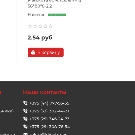
Манжета арм. (сальник)
Манжета 
56*80*8-2.2
57*76*8-2
2.54 руб
2.11 ру
В корзину
В ко
и
Наши контакты
+375 (44) 777-95-55
ьники)
+375 (33) 302-44-31
+375 (29) 346-24-73
+375 (29) 308-76-54
идкости
zakaz@klinotex.by