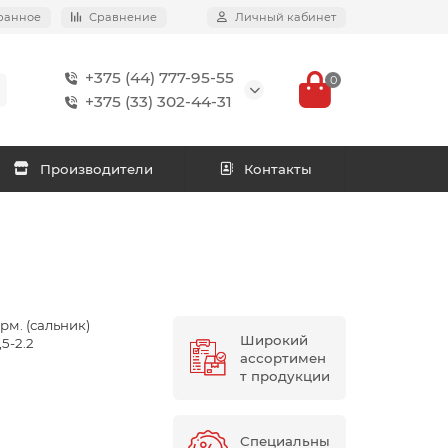
ранное
Сравнение
Личный кабинет
+375 (44) 777-95-55
0
+375 (33) 302-44-31
Производители
Контакты
рм. (сальник)
Широкий
,5-2.2
ассортимен
т продукции
Специальны