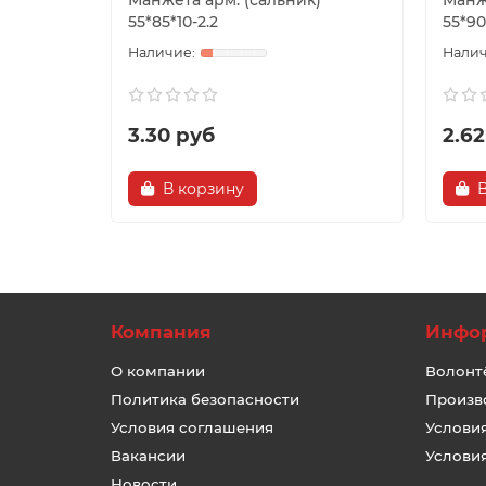
Манжета арм. (сальник)
Манж
55*85*10-2.2
55*90
3.30 руб
2.62
В корзину
Компания
Инфо
О компании
Волонт
Политика безопасности
Произв
Условия соглашения
Услови
Вакансии
Услови
Новости