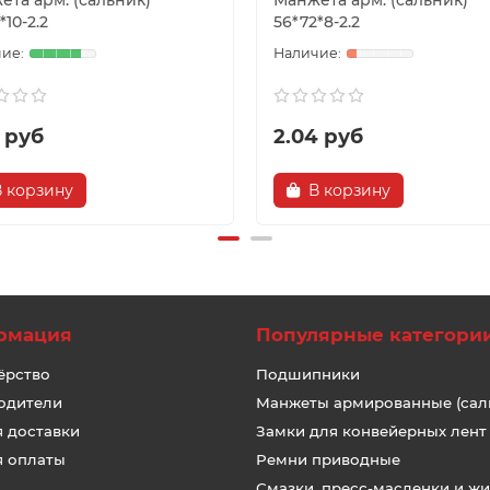
ета арм. (сальник)
Манжета арм. (сальник)
*10-2.2
56*72*8-2.2
 руб
2.04 руб
В корзину
В корзину
рмация
Популярные категори
ёрство
Подшипники
одители
Манжеты армированные (сал
я доставки
Замки для конвейерных лент
я оплаты
Ремни приводные
Смазки, пресс-масленки и ж