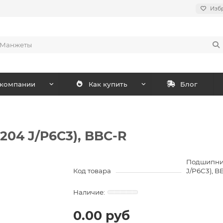
Изб
 компании
Как купить
Блог
04 J/P6C3), BBC-R
Подшипник
Код товара
J/P6C3), B
0.00 руб