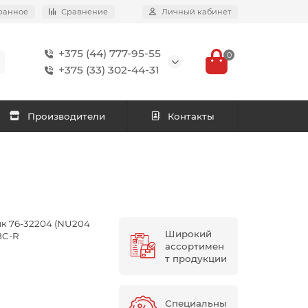
ранное
Сравнение
Личный кабинет
+375 (44) 777-95-55
0
+375 (33) 302-44-31
Производители
Контакты
 76-32204 (NU204
Широкий
BC-R
ассортимен
т продукции
Специальны