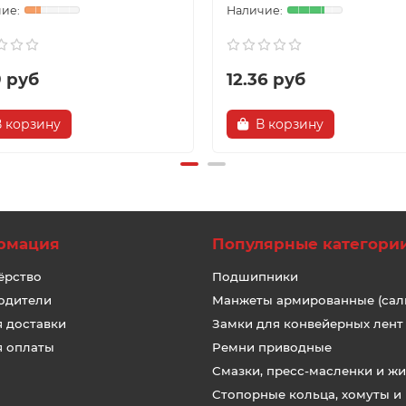
9 руб
12.36 руб
В корзину
В корзину
рмация
Популярные категори
ёрство
Подшипники
одители
Манжеты армированные (сал
я доставки
Замки для конвейерных лент
я оплаты
Ремни приводные
Смазки, пресс-масленки и ж
Стопорные кольца, хомуты и