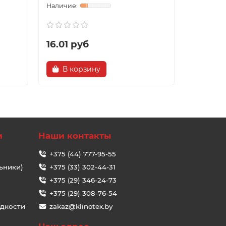
16.01 руб
22.43 
В корзину
В ко
и
Наши контакты
+375 (44) 777-95-55
ьники)
+375 (33) 302-44-31
+375 (29) 346-24-73
+375 (29) 308-76-54
идкости
zakaz@klinotex.by