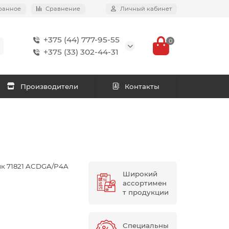
ранное
Сравнение
Личный кабинет
+375 (44) 777-95-55
0
+375 (33) 302-44-31
Производители
Контакты
к 71821 ACDGA/P4A
Широкий
ассортимен
т продукции
Специальны