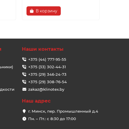
В корзину
В ко
и
Наши контакты
+375 (44) 777-95-55
ьники)
+375 (33) 302-44-31
+375 (29) 346-24-73
+375 (29) 308-76-54
идкости
zakaz@klinotex.by
Наш адрес
г. Минск, пер. Промышленный д.4
Пн. – Пт.: с 8:30 до 17:00