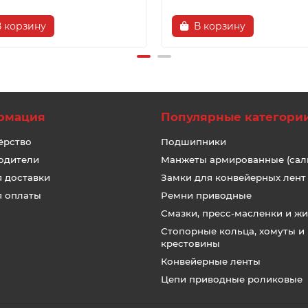
В корзину
В корзину
рмация
Популярные категори
ёрство
Подшипники
одители
Манжеты армированные (сал
я доставки
Замки для конвейерных лент
я оплаты
Ремни приводные
Смазки, пресс-масленки и ж
Стопорные кольца, хомуты и
крестовины
Конвейерные ленты
Цепи приводные роликовые