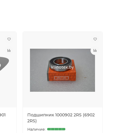
901
Подшипник 1000902 2RS (6902
Подшипн
2RS)
2RS)