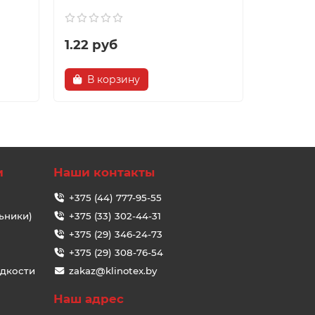
1.22 руб
1.22 ру
В корзину
В ко
и
Наши контакты
+375 (44) 777-95-55
ьники)
+375 (33) 302-44-31
+375 (29) 346-24-73
+375 (29) 308-76-54
идкости
zakaz@klinotex.by
Наш адрес