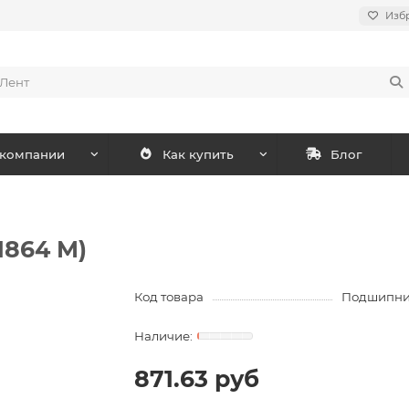
Изб
 компании
Как купить
Блог
1864 M)
Код товара
Подшипник
871.63 руб