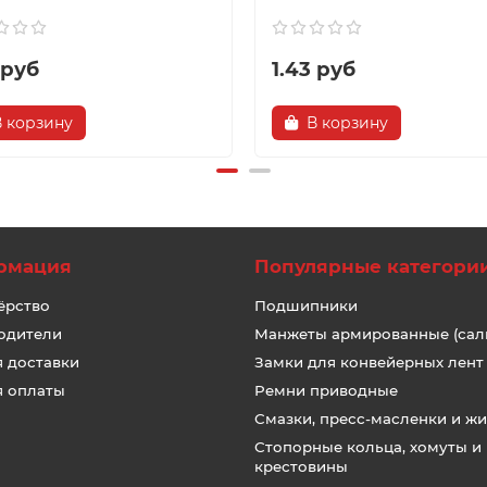
 руб
1.43 руб
В корзину
В корзину
рмация
Популярные категори
ёрство
Подшипники
одители
Манжеты армированные (сал
я доставки
Замки для конвейерных лент
я оплаты
Ремни приводные
Смазки, пресс-масленки и ж
Стопорные кольца, хомуты и
крестовины