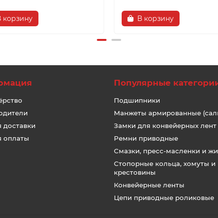
В корзину
В корзину
рмация
Популярные категори
ёрство
Подшипники
одители
Манжеты армированные (сал
я доставки
Замки для конвейерных лент
я оплаты
Ремни приводные
Смазки, пресс-масленки и ж
Стопорные кольца, хомуты и
крестовины
Конвейерные ленты
Цепи приводные роликовые