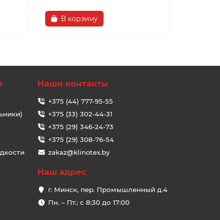
В корзину
В ко
и
Наши контакты
+375 (44) 777-95-55
ьники)
+375 (33) 302-44-31
+375 (29) 346-24-73
+375 (29) 308-76-54
идкости
zakaz@klinotex.by
Наш адрес
г. Минск, пер. Промышленный д.4
Пн. – Пт.: с 8:30 до 17:00