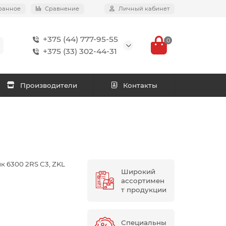
ранное
Сравнение
Личный кабинет
+375 (44) 777-95-55
0
+375 (33) 302-44-31
Производители
Контакты
 6300 2RS С3, ZKL
Широкий
ассортимен
т продукции
Специальны