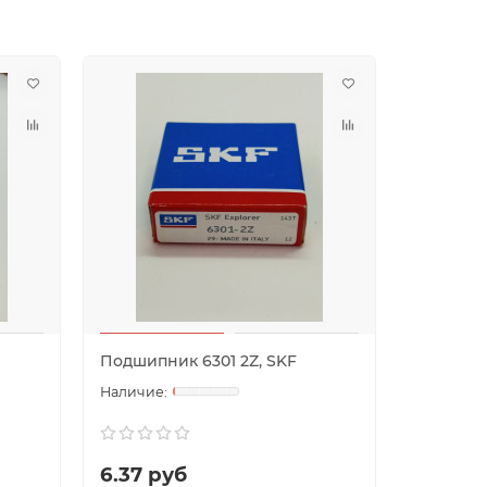
Подшипник 6301 2Z, SKF
Подшипн
6.37 руб
6.34 р