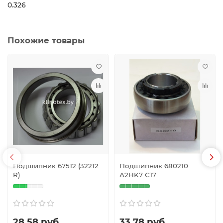
0.326
Похожие товары
Подшипник 67512 (32212
Подшипник 680210
R)
А2HK7 С17
28.58 руб
33.78 руб