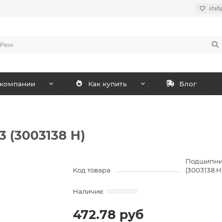
Изб
 компании
Как купить
Блог
(3003138 Н)
Подшипни
Код товара
(3003138 Н
472.78 руб