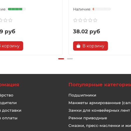
59 руб
38.02 руб
В корзину
В корзину
рмация
Популярные категори
ёрство
Подшипники
одители
Манжеты армированные (сал
я доставки
Замки для конвейерных лент
я оплаты
Ремни приводные
Смазки, пресс-масленки и ж