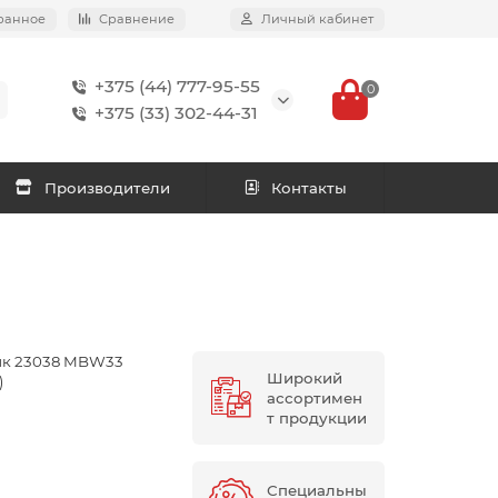
ранное
Сравнение
Личный кабинет
+375 (44) 777-95-55
0
+375 (33) 302-44-31
Производители
Контакты
к 23038 MBW33
Широкий
)
ассортимен
т продукции
Специальны