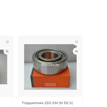
Подшипник 2312 КМ (N 312 S)
Подшипн