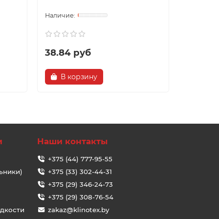
(3003730
38.84 руб
398.00
В корзину
В ко
и
Наши контакты
+375 (44) 777-95-55
ьники)
+375 (33) 302-44-31
+375 (29) 346-24-73
+375 (29) 308-76-54
идкости
zakaz@klinotex.by