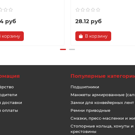
84 руб
28.12 руб
В корзину
В корзину
рмация
Популярные категори
ёрство
Подшипники
одители
Манжеты армированные (сал
я доставки
Замки для конвейерных лент
я оплаты
Ремни приводные
Смазки, пресс-масленки и ж
Стопорные кольца, хомуты и
крестовины