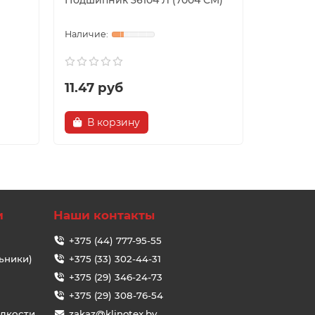
Подшипник 36104 Л (7004 СM)
Подшипн
11.47 руб
18.72 
В корзину
В ко
и
Наши контакты
+375 (44) 777-95-55
ьники)
+375 (33) 302-44-31
+375 (29) 346-24-73
+375 (29) 308-76-54
идкости
zakaz@klinotex.by