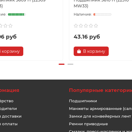
ипник 3609 Н (22309
Подшипник 3610 Н (22310
)
MW33)
06 руб
43.16 руб
В корзину
В корзину
рмация
Популярные категори
ёрство
Подшипники
одители
Манжеты армированные (сал
я доставки
Замки для конвейерных лент
я оплаты
Ремни приводные
Смазки, пресс-масленки и ж