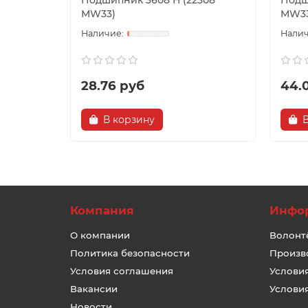
Подшипник 3608 Н (22308
Подш
MW33)
MW33
28.76 руб
44.
В корзину
Компания
Инфо
О компании
Волонт
Политика безопасности
Произв
Условия соглашения
Услови
Вакансии
Услови
Новости