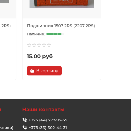
 2RS)
Подшипник 1507 2RS (2207 2RS)
Подшипни
15.00 руб
15.55 
В корзину
В ко
и
Наши контакты
+375 (44) 777-95-55
ьники)
+375 (33) 302-44-31