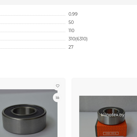
0.99
50
110
310(6310)
27