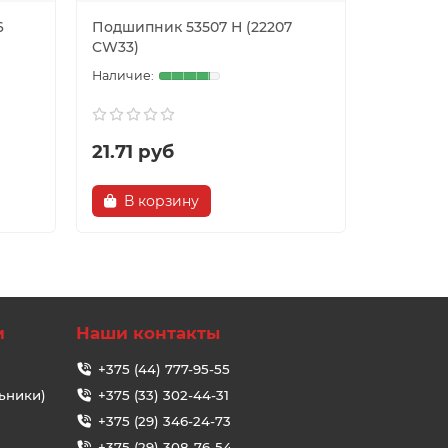
6
Подшипник 53507 Н (22207
Подшипн
CW33)
CW33)
21.71 руб
30.20 
В корзину
В ко
и
Наши контакты
+375 (44) 777-95-55
ьники)
+375 (33) 302-44-31
+375 (29) 346-24-73
+375 (29) 308-76-54