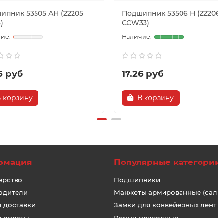
ипник 53505 АН (22205
Подшипник 53506 Н (2220
)
CCW33)
5 руб
17.26 руб
В корзину
В корзину
рмация
Популярные категори
ёрство
Подшипники
одители
Манжеты армированные (сал
я доставки
Замки для конвейерных лент
я оплаты
Ремни приводные