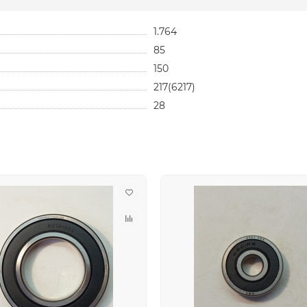
1.764
85
150
217(6217)
28