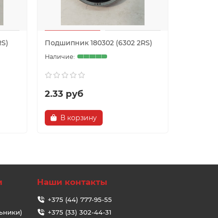
RS)
Подшипник 180302 (6302 2RS)
Подшипни
2.33 руб
3.49 р
В корзину
В ко
и
Наши контакты
+375 (44) 777-95-55
ьники)
+375 (33) 302-44-31