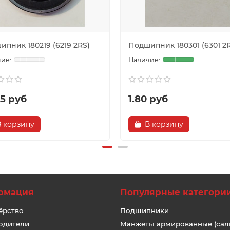
пник 180219 (6219 2RS)
Подшипник 180301 (6301 2
65 руб
1.80 руб
В корзину
В корзину
рмация
Популярные категори
ёрство
Подшипники
одители
Манжеты армированные (сал