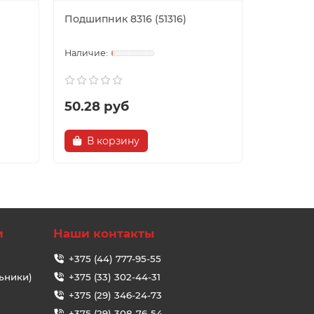
Подшипник 8316 (51316)
Подшипн
(К49,8х6
50.28 руб
6.43 р
В корзину
В ко
и
Наши контакты
+375 (44) 777-95-55
ьники)
+375 (33) 302-44-31
+375 (29) 346-24-73
+375 (29) 308-76-54