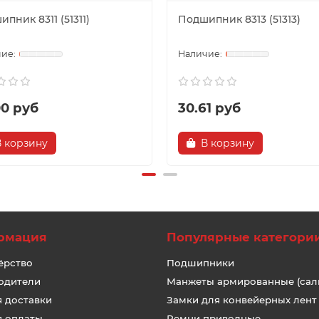
пник 8311 (51311)
Подшипник 8313 (51313)
00 руб
30.61 руб
В корзину
В корзину
рмация
Популярные категори
ёрство
Подшипники
одители
Манжеты армированные (сал
я доставки
Замки для конвейерных лент
я оплаты
Ремни приводные