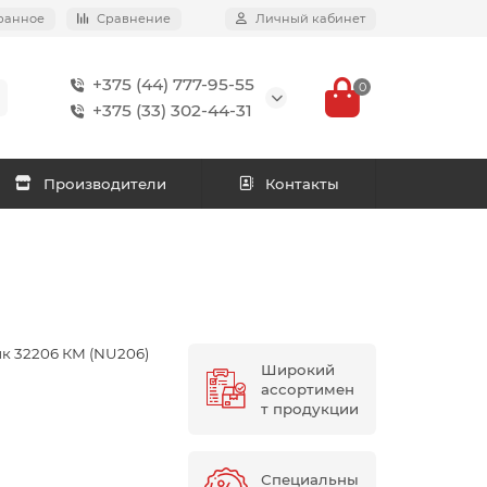
ранное
Сравнение
Личный кабинет
+375 (44) 777-95-55
0
+375 (33) 302-44-31
Производители
Контакты
 32206 КМ (NU206)
Широкий
ассортимен
т продукции
Специальны