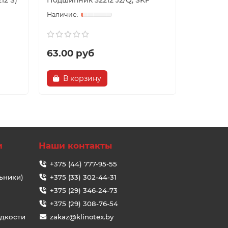
12 S)
Подшипник 32212 J2/Q, SKF
Подшипни
63.00 руб
33.23 
В корзину
В ко
и
Наши контакты
+375 (44) 777-95-55
ьники)
+375 (33) 302-44-31
+375 (29) 346-24-73
+375 (29) 308-76-54
идкости
zakaz@klinotex.by