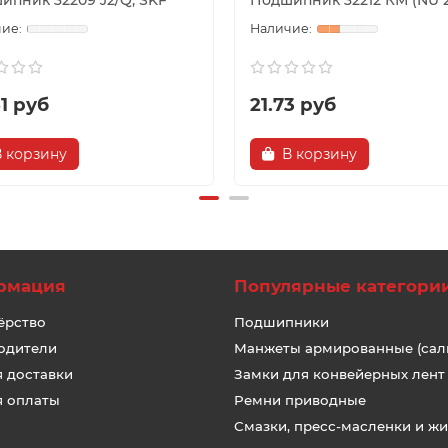
ипник 32209 J2/Q, SKF
Подшипник 32212 КМ (NU 2
1 руб
21.73 руб
В корзину
В корзину
рмация
Популярные категори
ёрство
Подшипники
одители
Манжеты армированные (сал
я доставки
Замки для конвейерных лент
я оплаты
Ремни приводные
Смазки, пресс-масленки и ж