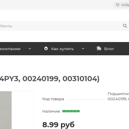
Изб
 компании
Как купить
Блог
PY3, 00240199, 00310104)
Подшипник
Код товара
00240199, 
8.99 руб