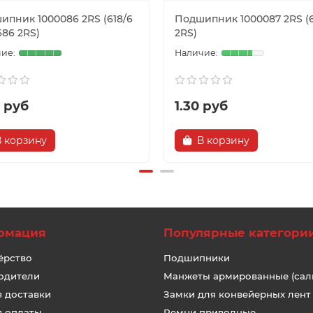
ипник 1000086 2RS (618/6
Подшипник 1000087 2RS (6
686 2RS)
2RS)
7 руб
1.30 руб
В корзину
В корзину
рмация
Популярные категори
ёрство
Подшипники
одители
Манжеты армированные (сал
я доставки
Замки для конвейерных лент
я оплаты
Ремни приводные