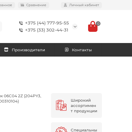
ранное
Сравнение
Личный кабинет
+375 (44) 777-95-55
0
+375 (33) 302-44-31
Производители
Контакты
 06C04 2Z (204PY3,
Широкий
00310104)
ассортимен
т продукции
Специальны