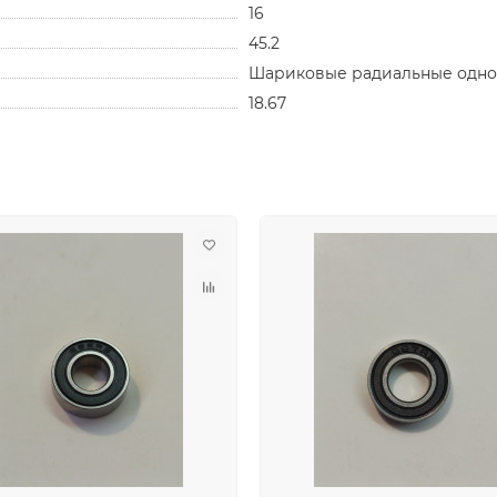
16
45.2
Шариковые радиальные одн
18.67