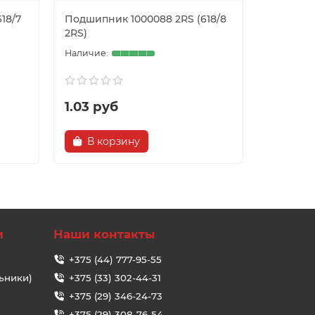
18/7
Подшипник 1000088 2RS (618/8
Подшипни
2RS)
ZZ, 689 Z
1.03 руб
0.92 р
В корзину
В ко
и
Наши контакты
+375 (44) 777-95-55
ьники)
+375 (33) 302-44-31
+375 (29) 346-24-73
+375 (29) 308-76-54