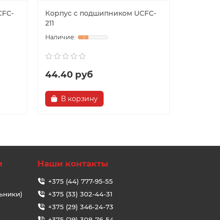
CFC-
Корпус с подшипником UCFC-
Корпус 
211
212
44.40 руб
49.61 
В корзину
В ко
и
Наши контакты
+375 (44) 777-95-55
ьники)
+375 (33) 302-44-31
+375 (29) 346-24-73
+375 (29) 308-76-54