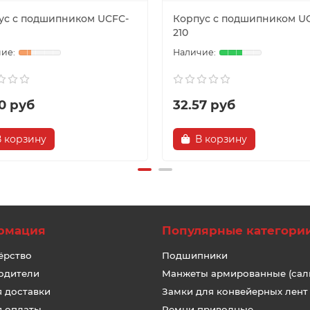
ус с подшипником UCFC-
Корпус с подшипником U
210
0 руб
32.57 руб
В корзину
В корзину
рмация
Популярные категори
ёрство
Подшипники
одители
Манжеты армированные (сал
я доставки
Замки для конвейерных лент
я оплаты
Ремни приводные