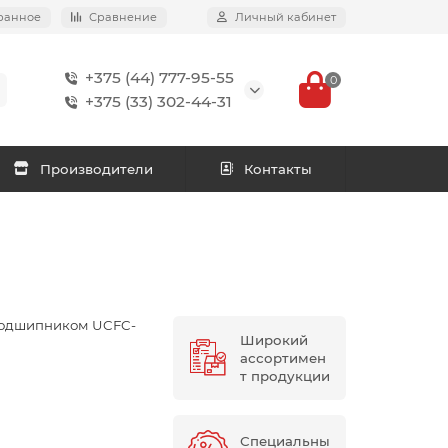
ранное
Сравнение
Личный кабинет
+375 (44) 777-95-55
0
+375 (33) 302-44-31
Производители
Контакты
подшипником UCFC-
Широкий
ассортимен
т продукции
Специальны