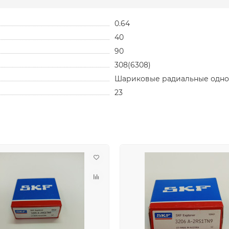
0.64
40
90
308(6308)
Шариковые радиальные одн
23