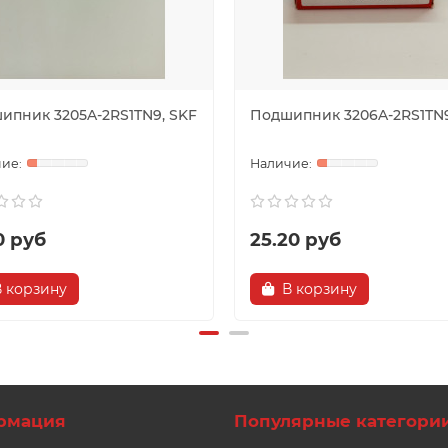
ипник 3205A-2RS1TN9, SKF
Подшипник 3206A-2RS1TN9
0 руб
25.20 руб
В корзину
В корзину
рмация
Популярные категори