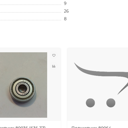
9
26
8