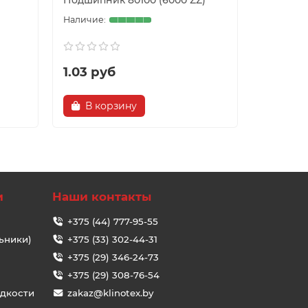
Подшипник 80100 (6000 ZZ)
Подшипни
1.03 руб
1.37 ру
В корзину
В ко
и
Наши контакты
+375 (44) 777-95-55
ьники)
+375 (33) 302-44-31
+375 (29) 346-24-73
+375 (29) 308-76-54
идкости
zakaz@klinotex.by