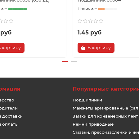
ипник 80036 (636 ZZ)
Подшипник 80064
 руб
1.45 руб
В корзину
В корзину
рмация
Популярные категори
ёрство
Подшипники
одители
Манжеты армированные (сал
я доставки
Замки для конвейерных лент
я оплаты
Ремни приводные
Смазки, пресс-масленки и ж